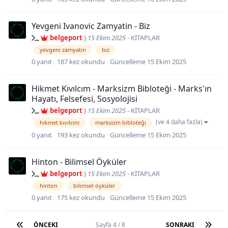
Yevgeni Ivanovic Zamyatin - Biz
belgeport
}
15 Ekim 2025
-
KİTAPLAR
yevgeni zamyatin
biz
0
yanıt
187
kez okundu
Güncelleme
15 Ekim 2025
Hikmet Kıvılcım - Marksizm Bibloteği - Marks'ın
Hayatı, Felsefesi, Sosyolojisi
belgeport
}
15 Ekim 2025
-
KİTAPLAR
(ve 4 daha fazla)
hikmet kıvılcım
marksizm bibloteği
0
yanıt
193
kez okundu
Güncelleme
15 Ekim 2025
Hinton - Bilimsel Öyküler
belgeport
}
15 Ekim 2025
-
KİTAPLAR
hinton
bilimsel öyküler
0
yanıt
175
kez okundu
Güncelleme
15 Ekim 2025
ÖNCEKI
Sayfa 4 / 8
SONRAKI