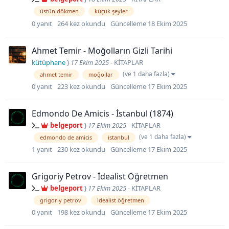
üstün dökmen
küçük şeyler
0
yanıt
264
kez okundu
Güncelleme
18 Ekim 2025
Ahmet Temir - Moğolların Gizli Tarihi
kütüphane
}
17 Ekim 2025
-
KİTAPLAR
(ve 1 daha fazla)
ahmet temir
moğollar
0
yanıt
223
kez okundu
Güncelleme
17 Ekim 2025
Edmondo De Amicis - İstanbul (1874)
belgeport
}
17 Ekim 2025
-
KİTAPLAR
(ve 1 daha fazla)
edmondo de amicis
i̇stanbul
1
yanıt
230
kez okundu
Güncelleme
17 Ekim 2025
Grigoriy Petrov - İdealist Öğretmen
belgeport
}
17 Ekim 2025
-
KİTAPLAR
grigoriy petrov
i̇dealist öğretmen
0
yanıt
198
kez okundu
Güncelleme
17 Ekim 2025