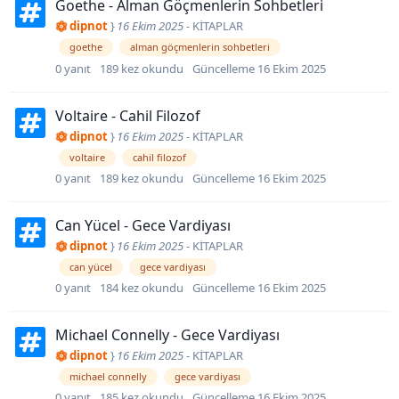
Goethe - Alman Göçmenlerin Sohbetleri
dipnot
}
16 Ekim 2025
-
KİTAPLAR
goethe
alman göçmenlerin sohbetleri
0
yanıt
189
kez okundu
Güncelleme
16 Ekim 2025
Voltaire - Cahil Filozof
dipnot
}
16 Ekim 2025
-
KİTAPLAR
voltaire
cahil filozof
0
yanıt
189
kez okundu
Güncelleme
16 Ekim 2025
Can Yücel - Gece Vardiyası
dipnot
}
16 Ekim 2025
-
KİTAPLAR
can yücel
gece vardiyası
0
yanıt
184
kez okundu
Güncelleme
16 Ekim 2025
Michael Connelly - Gece Vardiyası
dipnot
}
16 Ekim 2025
-
KİTAPLAR
michael connelly
gece vardiyası
0
yanıt
185
kez okundu
Güncelleme
16 Ekim 2025