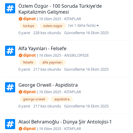
Özlem Özgür - 100 Soruda Türkiye'de
Kapitalizmin Gelişmesi
dipnot
}
16 Ekim 2025
-
KİTAPLAR
(ve 1 daha fazla)
türkiye
özlem özgür
0
yanıt
228
kez okundu
Güncelleme
16 Ekim 2025
Alfa Yayınları - Felsefe
dipnot
}
16 Ekim 2025
-
ANSİKLOPEDİ
felsefe
alfa yayınları
0
yanıt
217
kez okundu
Güncelleme
16 Ekim 2025
George Orwell - Aspidistra
dipnot
}
16 Ekim 2025
-
KİTAPLAR
george orwell
aspidistra
0
yanıt
217
kez okundu
Güncelleme
16 Ekim 2025
Ataol Behramoğlu - Dünya Şiir Antolojisi-1
dipnot
}
16 Ekim 2025
-
KİTAPLAR