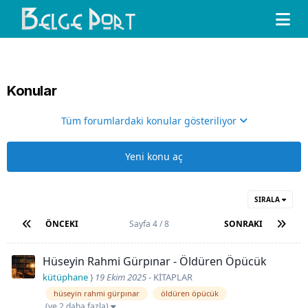
Konular
Tüm forumlardaki konular gösteriliyor
Yeni konu aç
SIRALA
ÖNCEKI
Sayfa 4 / 8
SONRAKI
Hüseyin Rahmi Gürpınar - Öldüren Öpücük
kütüphane
}
19 Ekim 2025
-
KİTAPLAR
hüseyin rahmi gürpınar
öldüren öpücük
(ve 2 daha fazla)