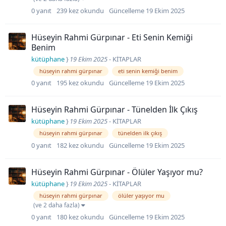
0
yanıt
239
kez okundu
Güncelleme
19 Ekim 2025
Hüseyin Rahmi Gürpınar - Eti Senin Kemiği
Benim
kütüphane
}
19 Ekim 2025
-
KİTAPLAR
hüseyin rahmi gürpınar
eti senin kemiği benim
0
yanıt
195
kez okundu
Güncelleme
19 Ekim 2025
Hüseyin Rahmi Gürpınar - Tünelden İlk Çıkış
kütüphane
}
19 Ekim 2025
-
KİTAPLAR
hüseyin rahmi gürpınar
tünelden i̇lk çıkış
0
yanıt
182
kez okundu
Güncelleme
19 Ekim 2025
Hüseyin Rahmi Gürpınar - Ölüler Yaşıyor mu?
kütüphane
}
19 Ekim 2025
-
KİTAPLAR
hüseyin rahmi gürpınar
ölüler yaşıyor mu
(ve 2 daha fazla)
0
yanıt
180
kez okundu
Güncelleme
19 Ekim 2025