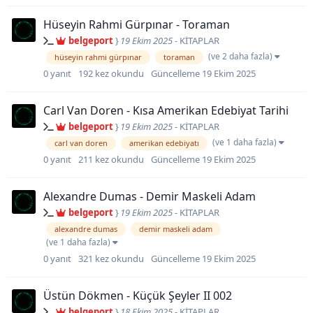
Hüseyin Rahmi Gürpınar - Toraman
belgeport
}
19 Ekim 2025
-
KİTAPLAR
(ve 2 daha fazla)
hüseyin rahmi gürpınar
toraman
0
yanıt
192
kez okundu
Güncelleme
19 Ekim 2025
Carl Van Doren - Kısa Amerikan Edebiyat Tarihi
belgeport
}
19 Ekim 2025
-
KİTAPLAR
(ve 1 daha fazla)
carl van doren
amerikan edebiyatı
0
yanıt
211
kez okundu
Güncelleme
19 Ekim 2025
Alexandre Dumas - Demir Maskeli Adam
belgeport
}
19 Ekim 2025
-
KİTAPLAR
alexandre dumas
demir maskeli adam
(ve 1 daha fazla)
0
yanıt
321
kez okundu
Güncelleme
19 Ekim 2025
Üstün Dökmen - Küçük Şeyler II 002
belgeport
}
18 Ekim 2025
-
KİTAPLAR