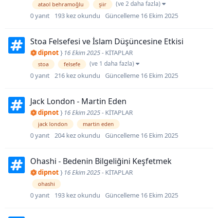
(ve 2 daha fazla)
ataol behramoğlu
şiir
0
yanıt
193
kez okundu
Güncelleme
16 Ekim 2025
Stoa Felsefesi ve İslam Düşüncesine Etkisi
dipnot
}
16 Ekim 2025
-
KİTAPLAR
(ve 1 daha fazla)
stoa
felsefe
0
yanıt
216
kez okundu
Güncelleme
16 Ekim 2025
Jack London - Martin Eden
dipnot
}
16 Ekim 2025
-
KİTAPLAR
jack london
martin eden
0
yanıt
204
kez okundu
Güncelleme
16 Ekim 2025
Ohashi - Bedenin Bilgeliğini Keşfetmek
dipnot
}
16 Ekim 2025
-
KİTAPLAR
ohashi
0
yanıt
193
kez okundu
Güncelleme
16 Ekim 2025