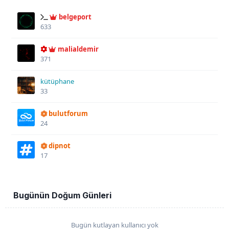
belgeport
633
malialdemir
371
kütüphane
33
bulutforum
24
dipnot
17
Bugünün Doğum Günleri
Bugün kutlayan kullanıcı yok