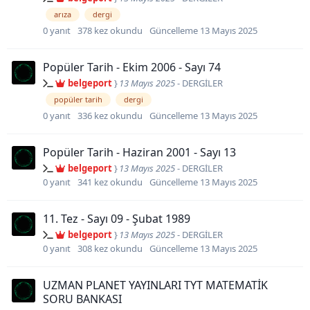
arıza
dergi
0
yanıt
378
kez okundu
Güncelleme
13 Mayıs 2025
Popüler Tarih - Ekim 2006 - Sayı 74
belgeport
}
13 Mayıs 2025
-
DERGİLER
popüler tarih
dergi
0
yanıt
336
kez okundu
Güncelleme
13 Mayıs 2025
Popüler Tarih - Haziran 2001 - Sayı 13
belgeport
}
13 Mayıs 2025
-
DERGİLER
0
yanıt
341
kez okundu
Güncelleme
13 Mayıs 2025
11. Tez - Sayı 09 - Şubat 1989
belgeport
}
13 Mayıs 2025
-
DERGİLER
0
yanıt
308
kez okundu
Güncelleme
13 Mayıs 2025
UZMAN PLANET YAYINLARI TYT MATEMATİK
SORU BANKASI