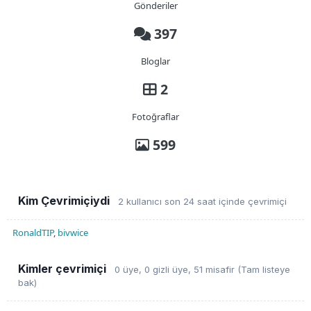
Gönderiler
397
Bloglar
2
Fotoğraflar
599
Kim Çevrimiçiydi
2 kullanıcı son 24 saat içinde çevrimiçi
RonaldTIP
bivwice
Kimler çevrimiçi
0 üye
, 0 gizli üye, 51 misafir
(Tam listeye
bak)