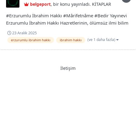
belgeport
, bir konu yayınladı.
KİTAPLAR
#Erzurumlu İbrahim Hakkı #Mârifetnâme #Bedir Yayınevi
Erzurumlu İbrahim Hakkı Hazretlerinin, ölümsüz ilmi bilim
kitabı olan mârifetnâme, on senelik bir çalışma yapılarak
23 Aralık 2025
siz değerli okuyucularımız için gün yüzüne çıkıyor.
(ve 1 daha fazla)
erzurumlu i̇brahim hakkı
i̇brahim hakkı
Erzurumlu İbrahim Hakkı - Mârifetnâme - Bedir
Yayınevi.pdf
İletişim