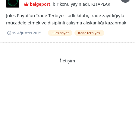
belgeport
, bir konu yayınladı.
KİTAPLAR
Jules Payot'un İrade Terbiyesi adlı kitabı, irade zayıflığıyla
mücadele etmek ve disiplinli çalışma alışkanlığı kazanmak
isteyenlere yol gösteren bir eserdir. İnsanlığa faydalı olacak
19 Ağustos 2025
jules payot
i̇rade terbiyesi
işler acele ve koşuşturma ile değil, temkinli ve sakin bir
çalışmayla vücuda getirilmiştir. Bir insan çok iyi e...
İletişim