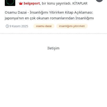
belgeport
, bir konu yayınladı.
KİTAPLAR
Osamu Dazai - İnsanlığımı Yitirirken Kitap Açıklaması:
Japonya'nın en çok okunan romanlarından İnsanlığımı
Yitirirken'de Osamu Dazai, savaş sonrası Japonya'sının
9 Kasım 2025
osamu dazai
i̇nsanlığımı yitirirken
boğucu atmosferinin toplumdaki izdüşümünü ve bireyin
kalabalıklar karşısında giderek yabancılaşarak insani
değerlerini yitirişini akt...
İletişim