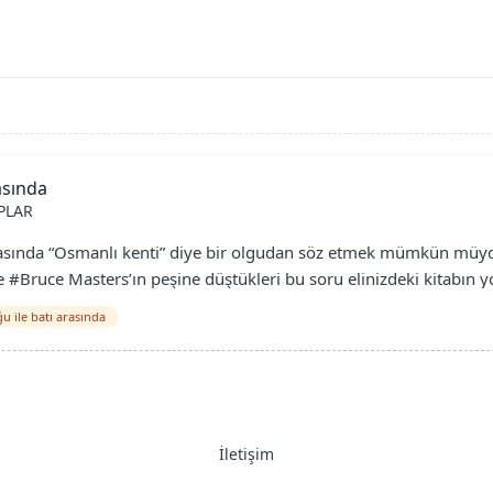
asında
PLAR
asında “Osmanlı kenti” diye bir olgudan söz etmek mümkün müydü?
ruce Masters’ın peşine düştükleri bu soru elinizdeki kitabın yol
u i̇le batı arasında
İletişim