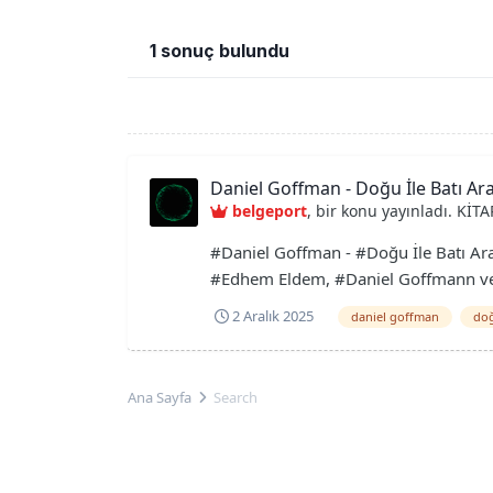
1 sonuç bulundu
Daniel Goffman - Doğu İle Batı Ar
belgeport
, bir konu yayınladı.
KİTA
#Daniel Goffman - #Doğu İle Batı Ar
#Edhem Eldem, #Daniel Goffmann ve #B
Goffman - Doğ...
2 Aralık 2025
daniel goffman
doğ
Ana Sayfa
Search