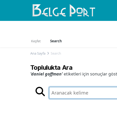
Gözat
Aktivite
Bloglar
Fikirler
Keşfet
Search
Ana Sayfa
Search
Toplulukta Ara
'daniel goffman'
etiketleri için sonuçlar göste