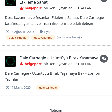
Etkileme Sanatı
belgeport
, bir konu yayınladı.
KİTAPLAR
Dost Kazanma ve İnsanları Etkileme Sanatı, Dale Carnegie
tarafından yazılan ve insan ilişkilerinde etkili iletişim
stratejileri sunan bir kişisel gelişim kitabıdır. İnsanların
18 Ağustos 2025
1 yanıt
sizden hoşlanmasını sağlama, fikir birliği oluşturma ve
(ve 5 daha fazla)
dale carnegie
dost kazanma
çatışmaları yönetme gibi konularda pratik öneriler içerir.
Eser...
Dale Carnegie - Üzüntüyü Bırak Yaşamaya Bak
belgeport
, bir konu yayınladı.
KİTAPLAR
Dale Carnegie - Üzüntüyü Bırak Yaşamaya Bak - Epsilon
Yayınları
Dale_Carnegie_Üzüntüyü_Bırak_Yaşamaya_Bak_Epsilon_Ya
17 Mayıs 2025
dale carnegie
yınları.pdf
İletişim