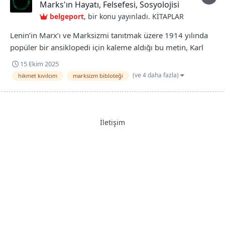
Marks'ın Hayatı, Felsefesi, Sosyolojisi
belgeport
, bir konu yayınladı.
KİTAPLAR
Lenin’in Marx’ı ve Marksizmi tanıtmak üzere 1914 yılında
popüler bir ansiklopedi için kaleme aldığı bu metin, Karl
Marx’ın kısa yaşamöyküsünü ve Marksizmin yoğun ve
15 Ekim 2025
anlaşılır bir özetini sunuyor. Daha sonra, Lenin’in
(ve 4 daha fazla)
hikmet kıvılcım
marksizm bibloteği
sağlığında, kitapçık olarak da yayınlanan bu parlak özet,
Marksizm okuyucuları için...
İletişim