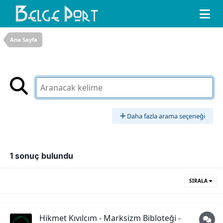
Ana Sayfa
Daha fazla arama seçeneği
1 sonuç bulundu
SIRALA
Hikmet Kıvılcım - Marksizm Bibloteği -