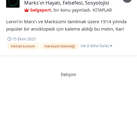
Marks'ın Hayatı, Felsefesi, Sosyolojisi
belgeport
, bir konu yayınladı.
KİTAPLAR
Lenin’in Marx’ı ve Marksizmi tanıtmak üzere 1914 yılında
popüler bir ansiklopedi için kaleme aldığı bu metin, Karl
Marx’ın kısa yaşamöyküsünü ve Marksizmin yoğun ve
15 Ekim 2025
anlaşılır bir özetini sunuyor. Daha sonra, Lenin’in
(ve 4 daha fazla)
hikmet kıvılcım
marksizm bibloteği
sağlığında, kitapçık olarak da yayınlanan bu parlak özet,
Marksizm okuyucuları için...
İletişim