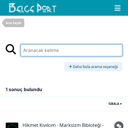
Ana Sayfa
Daha fazla arama seçeneği
1 sonuç bulundu
SIRALA
Hikmet Kıvılcım - Marksizm Bibloteği -