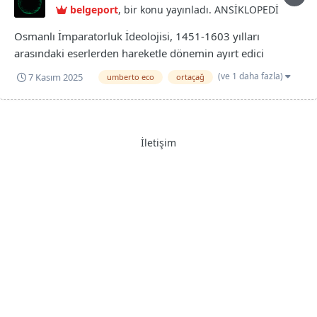
belgeport
, bir konu yayınladı.
ANSİKLOPEDİ
Osmanlı İmparatorluk İdeolojisi, 1451-1603 yılları
arasındaki eserlerden hareketle dönemin ayırt edici
özelliklerini tespit etmeyi hedefleyerek edebiyat eserlerinin
(ve 1 daha fazla)
7 Kasım 2025
umberto eco
ortaçağ
sosyal bilimler alanındaki çalışmalarda dikkate alınmasının
önemine işaret ediyor. Klasik çağ, gerek telif gerek tercüme
eserler açısın...
İletişim