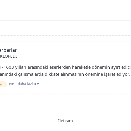
arbarlar
KLOPEDİ
-1603 yılları arasındaki eserlerden hareketle dönemin ayırt edici 
lanındaki çalışmalarda dikkate alınmasının önemine işaret ediyor. 
(ve 1 daha fazla)
çağ
İletişim