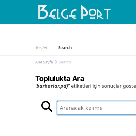
Gözat
Aktivite
Bloglar
Fikirler
Keşfet
Search
Ana Sayfa
Search
Toplulukta Ara
'barbarlar.pdf'
etiketleri için sonuçlar göster