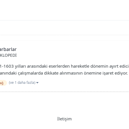
arbarlar
KLOPEDİ
-1603 yılları arasındaki eserlerden hareketle dönemin ayırt edici 
lanındaki çalışmalarda dikkate alınmasının önemine işaret ediyor. 
(ve 1 daha fazla)
çağ
İletişim