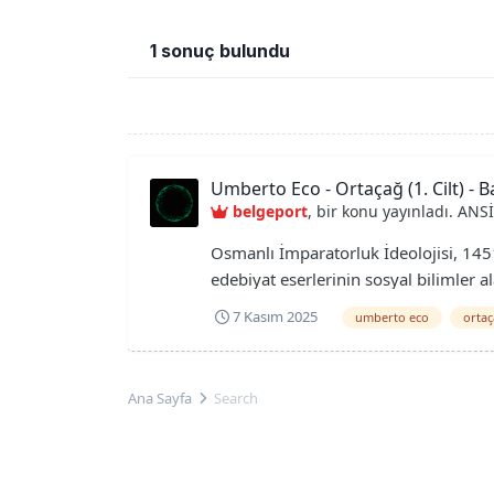
1 sonuç bulundu
Umberto Eco - Ortaçağ (1. Cilt) - B
belgeport
, bir konu yayınladı.
ANSİ
Osmanlı İmparatorluk İdeolojisi, 1451
edebiyat eserlerinin sosyal bilimler a
açısın...
7 Kasım 2025
umberto eco
orta
Ana Sayfa
Search