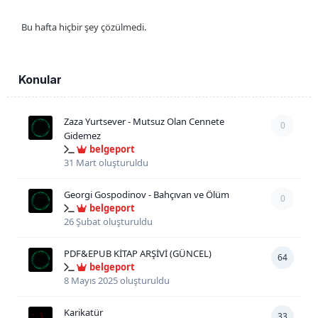
Bu hafta hiçbir şey çözülmedi.
Konular
Zaza Yurtsever - Mutsuz Olan Cennete
0
Gidemez
belgeport
31 Mart
oluşturuldu
Georgi Gospodinov - Bahçıvan ve Ölüm
0
belgeport
26 Şubat
oluşturuldu
PDF&EPUB KİTAP ARŞİVİ (GÜNCEL)
64
belgeport
8 Mayıs 2025
oluşturuldu
Karikatür
33