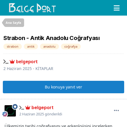
Ana Sayfa
Strabon - Antik Anadolu Coğrafyası
strabon
antik
anadolu
coğrafya
belgeport
2 Haziran 2025
-
KİTAPLAR
Bu konuya yanıt ver
belgeport
2 Haziran 2025
gönderildi
Ülkemizin tarihi coğrafyasını ve arkeolojisini incelerken