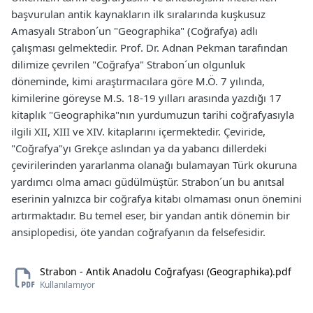
başvurulan antik kaynakların ilk sıralarında kuşkusuz
Amasyalı Strabon´un "Geographika" (Coğrafya) adlı
çalışması gelmektedir. Prof. Dr. Adnan Pekman tarafından
dilimize çevrilen "Coğrafya" Strabon´un olgunluk
döneminde, kimi araştırmacılara göre M.Ö. 7 yılında,
kimilerine göreyse M.S. 18-19 yılları arasında yazdığı 17
kitaplık "Geographika"nın yurdumuzun tarihi coğrafyasıyla
ilgili XII, XIII ve XIV. kitaplarını içermektedir. Çeviride,
"Coğrafya"yı Grekçe aslından ya da yabancı dillerdeki
çevirilerinden yararlanma olanağı bulamayan Türk okuruna
yardımcı olma amacı güdülmüştür. Strabon´un bu anıtsal
eserinin yalnızca bir coğrafya kitabı olmaması onun önemini
artırmaktadır. Bu temel eser, bir yandan antik dönemin bir
ansiplopedisi, öte yandan coğrafyanın da felsefesidir.
Strabon - Antik Anadolu Coğrafyası (Geographika).pdf
Kullanılamıyor