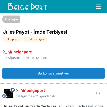
Ana Sayfa
Jules Payot - İrade Terbiyesi
jules payot
i̇rade terbiyesi
belgeport
19 Ağustos 2025
-
KİTAPLAR
Bu konuya yanıt ver
belgeport
19 Ağustos 2025
gönderildi
Jules Payot'un İrade Terbiyesi
adlı kitabı, irade zayıflığıyla