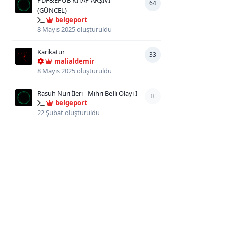
PDF&EPUB KİTAP ARŞİVİ
64
(GÜNCEL)
belgeport
8 Mayıs 2025
oluşturuldu
Karikatür
33
malialdemir
8 Mayıs 2025
oluşturuldu
Rasuh Nuri İleri - Mihri Belli Olayı I
0
belgeport
22 Şubat
oluşturuldu