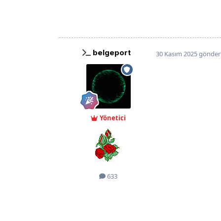
belgeport
30 Kasım 2025
gönderi
Yönetici
633