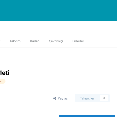
aleri
Belgeler
Support
İlanlar
Kitaplar
r
Takvim
Kadro
Çevrimiçi
Liderler
leti
rı
Paylaş
Takipçiler
0