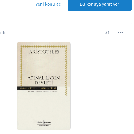
Yeni konu aç
Bu konuya yanıt ver
ldi
#1