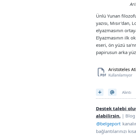
Ari
Ünlü Yunan filozofu
yazısı, Mısır'dan, 
elyazmasının ortaya
Elyazmasının ilk ok
eseri, ön yüzü sa'n
papirusun arka yüz
Aristoteles At
Kullanılamıyor
Alıntı
Destek talebi ol
alabilirsin.
| Blog 
@belgeport
kanalı
bağlantılarınızı kısa