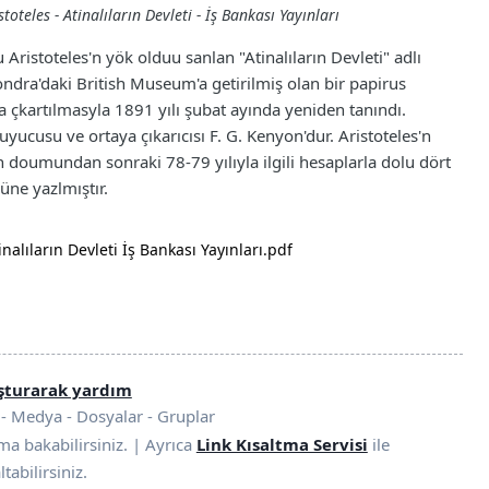
stoteles - Atinalıların Devleti - İş Bankası Yayınları
 Aristoteles'n yök olduu sanlan "Atinalıların Devleti" adlı
Londra'daki British Museum'a getirilmiş olan bir papirus
 çkartılmasyla 1891 yılı şubat ayında yeniden tanındı.
uyucusu ve ortaya çıkarıcısı F. G. Kenyon'dur. Aristoteles'n
n doumundan sonraki 78-79 yılıyla ilgili hesaplarla dolu dört
üne yazlmıştır.
inalıların Devleti İş Bankası Yayınları.pdf
uşturarak yardım
- Medya - Dosyalar - Gruplar
ma bakabilirsiniz. | Ayrıca
Link Kısaltma Servisi
ile
ltabilirsiniz.