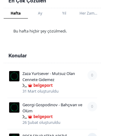
En Çok Çözülen
Hafta
Ay
Yıl
Her Zaman
Bu hafta hiçbir şey çözülmedi.
Konular
Zaza Yurtsever - Mutsuz Olan
0
Cennete Gidemez
belgeport
31 Mart
oluşturuldu
Georgi Gospodinov - Bahçıvan ve
0
Ölüm
belgeport
26 Şubat
oluşturuldu