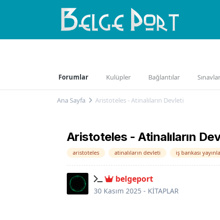
Gözat
Aktivite
Bloglar
Fikirler
G
Forumlar
Kulüpler
Bağlantılar
Sınavla
Ana Sayfa
Aristoteles - Atinalıların Devleti
Aristoteles - Atinalıların Dev
aristoteles
atinalıların devleti
i̇ş bankası yayınla
belgeport
30 Kasım 2025
-
KİTAPLAR